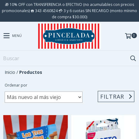
🎁 10% OFF con TRANSFERENCIA o EFECTIVO (no acumulables con precios
promocionales) ☎️ 343 4560824 💳 3 y 6 cuotas SIN RECARGO (monto mínimo
de compra $30.000)
0
MENÚ
Inicio
/
Productos
Ordenar por
FILTRAR