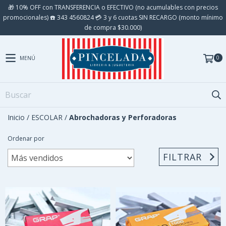
🎁 10% OFF con TRANSFERENCIA o EFECTIVO (no acumulables con precios
promocionales) ☎️ 343 4560824 💳 3 y 6 cuotas SIN RECARGO (monto mínimo
de compra $30.000)
0
MENÚ
Inicio
/
ESCOLAR
/
Abrochadoras y Perforadoras
Ordenar por
FILTRAR