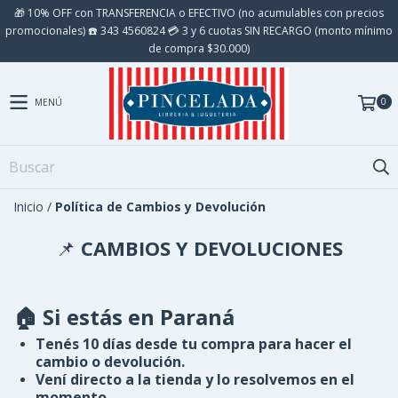
🎁 10% OFF con TRANSFERENCIA o EFECTIVO (no acumulables con precios
promocionales) ☎️ 343 4560824 💳 3 y 6 cuotas SIN RECARGO (monto mínimo
de compra $30.000)
0
MENÚ
Inicio
/
Política de Cambios y Devolución
📌
CAMBIOS Y DEVOLUCIONES
🏠 Si estás en Paraná
Tenés
10 días
desde tu compra para hacer el
cambio o devolución.
Vení directo a la tienda y lo resolvemos en el
momento.