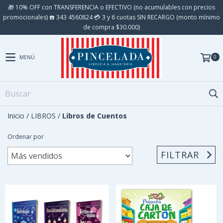
🎁 10% OFF con TRANSFERENCIA o EFECTIVO (no acumulables con precios
promocionales) ☎️ 343 4560824 💳 3 y 6 cuotas SIN RECARGO (monto mínimo
de compra $30.000)
0
MENÚ
Inicio
/
LIBROS
/
Libros de Cuentos
Ordenar por
FILTRAR