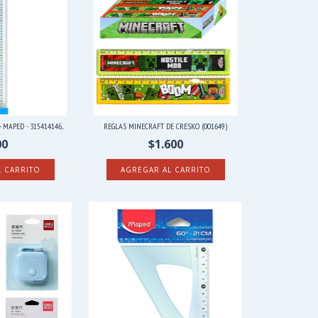
 MAPED - 315414146...
REGLAS MINECRAFT DE CRESKO (001649)
00
$1.600
AGREGAR AL CARRITO