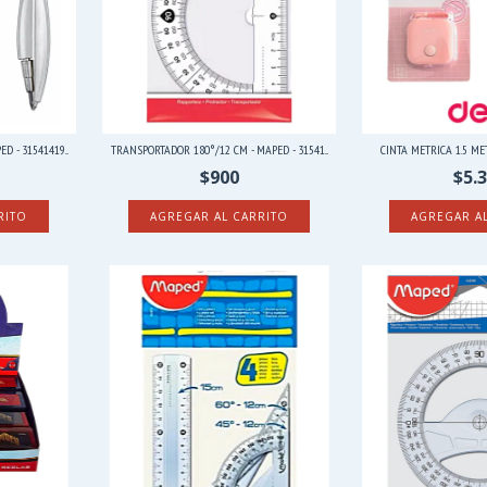
 - 31541419...
TRANSPORTADOR 180°/12 CM - MAPED - 31541...
CINTA METRICA 1.5 MET
$900
$5.
AGREGAR A