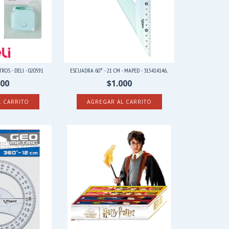
ROS - DELI - 020591
ESCUADRA 60° - 21 CM - MAPED - 315414146...
300
$1.000
L CARRITO