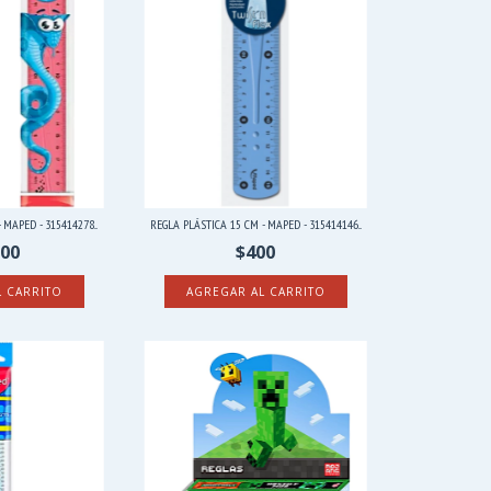
MAPED - 315414278...
REGLA PLÁSTICA 15 CM - MAPED - 315414146...
100
$400
L CARRITO