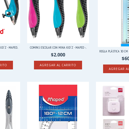
D`Z - MAPED...
COMPAS ESCOLAR CON MINA KID`Z - MAPED -...
REGLA PLÁSTICA 30 CM -
$2.000
$6
RITO
AGREGAR AL CARRITO