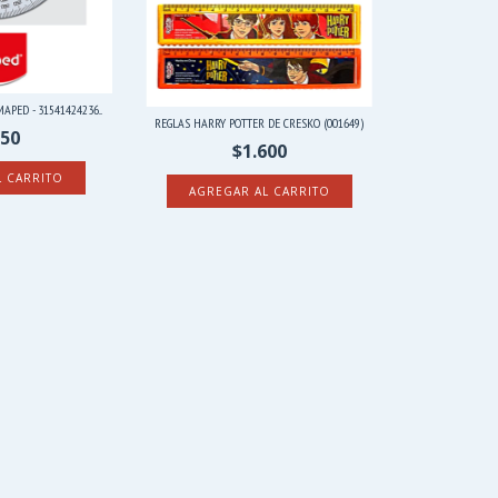
APED - 31541424236...
REGLAS HARRY POTTER DE CRESKO (001649)
750
$1.600
AGREGAR AL CARRITO