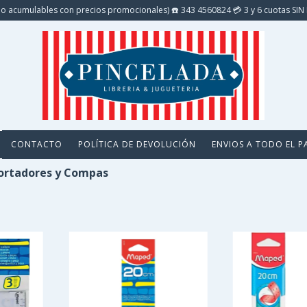
o acumulables con precios promocionales) ☎️ 343 4560824 💳 3 y 6 cuotas S
CONTACTO
POLÍTICA DE DEVOLUCIÓN
ENVIOS A TODO EL P
portadores y Compas