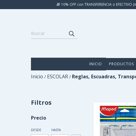
🎁 10% OFF con TRANSFERENCIA o EFECTIVO (n
INICIO
PRODUCTOS
Inicio
ESCOLAR
Reglas, Escuadras, Trans
/
/
Filtros
Precio
DESDE
HASTA