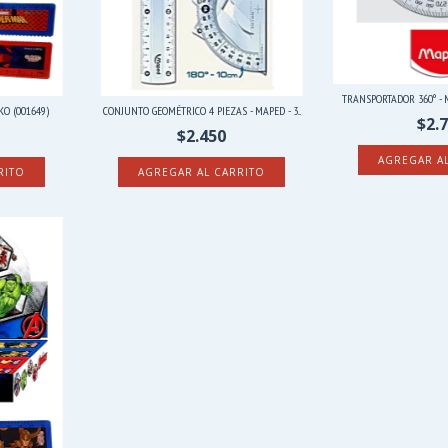
TRANSPORTADOR 360º - M
O (001649)
CONJUNTO GEOMÉTRICO 4 PIEZAS - MAPED - 3...
$2.
$2.450
RITO