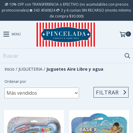
🎁 10% OFF con TRANSFERENCIA o EFECTIVO (no acumulables con precios
promocionales) ☎️ 343 4560824 💳 3 y 6 cuotas SIN RECARGO (monto mínimo
de compra $30.000)
0
MENÚ
Inicio
/
JUGUETERIA
/
Juguetes Aire Libre y agua
Ordenar por
FILTRAR