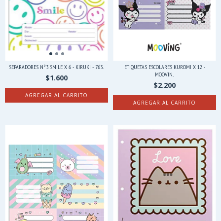
SEPARADORES N°3 SMILE X 6 - KIRUKI - 763...
ETIQUETAS ESCOLARES KUROMI X 12 -
MOOVIN...
$1.600
$2.200