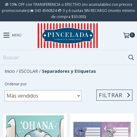
🎁 10% OFF con TRANSFERENCIA o EFECTIVO (no acumulables con precios
promocionales) ☎️ 343 4560824 💳 3 y 6 cuotas SIN RECARGO (monto mínimo
de compra $30.000)
0
MENÚ
Inicio
/
ESCOLAR
/
Separadores y Etiquetas
Ordenar por
FILTRAR