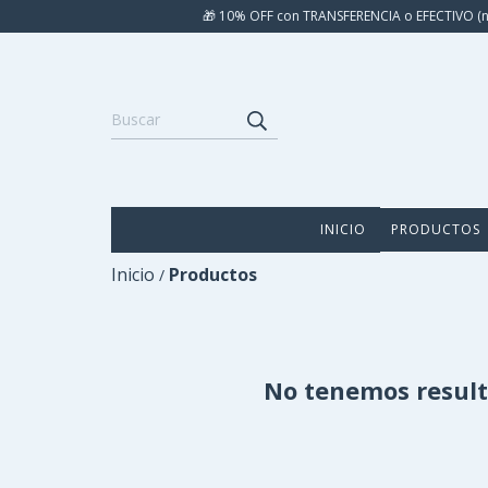
🎁 10% OFF con TRANSFERENCIA o EFECTIVO (n
INICIO
PRODUCTOS
Inicio
Productos
/
No tenemos resulta