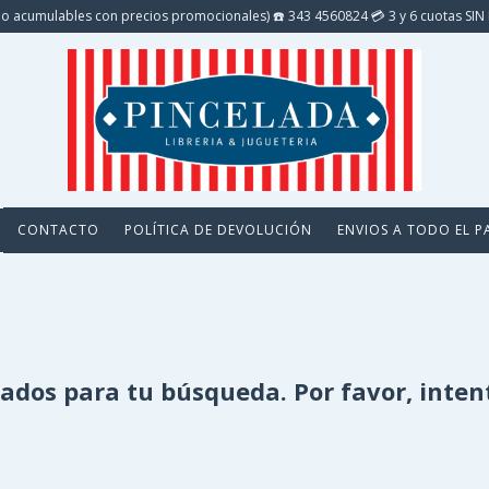
o acumulables con precios promocionales) ☎️ 343 4560824 💳 3 y 6 cuotas S
CONTACTO
POLÍTICA DE DEVOLUCIÓN
ENVIOS A TODO EL P
dos para tu búsqueda. Por favor, intentá