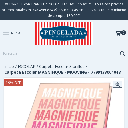
🎁 10% OFF con TRANSFERENCIA o EFECTIVO (no acumulables con precios
promocionales) ☎️ 343 4560824 💳 3 y 6 cuotas SIN RECARGO (monto mínimo
de compra $30.000)
0
MENÚ
Inicio
/
ESCOLAR
/
Carpeta Escolar 3 anillos
/
Carpeta Escolar MAGNIFIQUE - MOOVING - 7799133001048
19
%
OFF