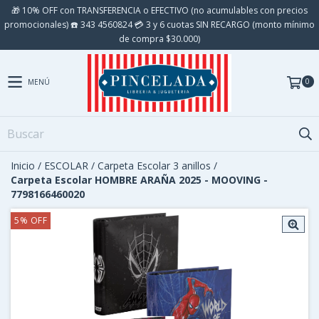
🎁 10% OFF con TRANSFERENCIA o EFECTIVO (no acumulables con precios
promocionales) ☎️ 343 4560824 💳 3 y 6 cuotas SIN RECARGO (monto mínimo
de compra $30.000)
0
MENÚ
Inicio
/
ESCOLAR
/
Carpeta Escolar 3 anillos
/
Carpeta Escolar HOMBRE ARAÑA 2025 - MOOVING -
7798166460020
5
%
OFF